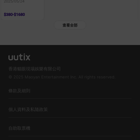
2025/05/24
$380-$1680
查看全部
香港貓眼現埸娛樂有限公司
© 2025 Maoyan Entertainment Inc. All rights reserved.
條款及細則
個人資料及私隨政策
自助取票機