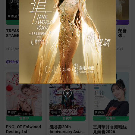
香港
香港
澳門
售賣中
售賣中
即將開售
TREASURE THE
友成空TOMONARI
「澳門銀河」榮譽
STAGE 2026 NEW
SORA LIVE in
呈獻：「追」張靚
WAV : LIVE IN
HONGKONG
穎世界巡迴演唱會
HONG KONG
—中國澳門收官站
2026/09/12 18:00
2026/11/08 20:00
2026/10/10 20:00
$799-$1899
$398-$798
$538-$1588
澳門
香港
香港
售賣中
售賣中
售賣中
ENGLOT Entwined
澀谷昴30th
三川華月香港粉絲
Destiny 1st
Anniversary Asia
見面會2026