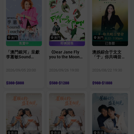
澳門
澳門
澳門
售賣中
即將開售
已售罄
「澳門銀河」呈獻
《Dear Jane Fly
澳娛綜合于文文
李蕙敏Sound
you to the Moon
「于」你共鳴音樂
Touches Time聲動
Live》
會
時光音樂分享會-澳
2026/09/05 20:00
2026/09/26 19:00
2026/08/22 19:30
門站
$388-$888
$588-$1288
$988-$1888
香港
香港
香港