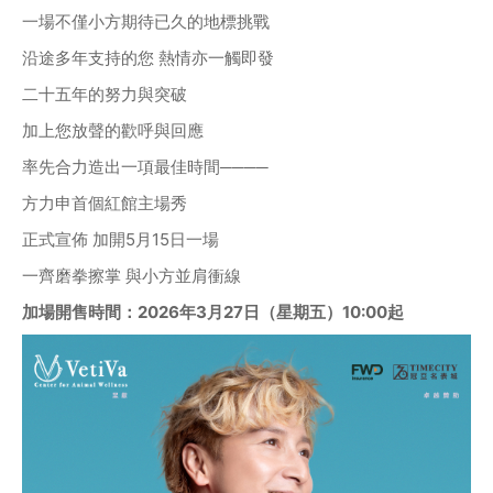
一場不僅小方期待已久的地標挑戰
沿途多年支持的您 熱情亦一觸即發
二十五年的努力與突破
加上您放聲的歡呼與回應
率先合力造出一項最佳時間────
方力申首個紅館主場秀
正式宣佈 加開5月15日一場
一齊磨拳擦掌 與小方並肩衝線
加場開售時間：2026年3月27日（星期五）10:00起