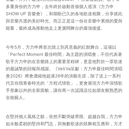
多重身份的方力申，去年終於啟動首個個人巡演《方力申 
SHOW UP 音樂會》，和期盼已久的各地歌迷相聚，分享彼此
與音樂共渡的美好時光。而正正是這一份在音樂中累積的愛與
能量，最終成為推動他走上更廣闊舞台的最強後援。
今年5月，方力申將首次踏上別具意義的紅館舞台，這場以
「Perfect Moment 最佳時間」為主題的演唱會，不但代表著
歌手方力申的在音樂路上的重要里程碑，更是他對於一眾歌迷
的最誠摯的回報與感謝。《VetiVa呈獻：方力申最佳時間演唱
會2026》將會濃縮他超過26年的演藝生涯，除了送上一系列
代言你我青春時光的「方程式情歌」，更會展現方力申深情歌
手形象以外的全新面貌，讓你再一次認識這位如朋友般熟悉的
全能藝人。
在堅持個人風格之餘，依然不斷突破界限、超越自我，方力申
如水般柔韌的堅持和鬥志，與無數歌迷的鼓舞相互應和，方才