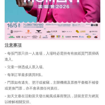
注意事項
- 每張門票只供一人進場，入場時必需持有有效紙質門票掃碼
進入。
- 兒童一律憑成人票入場。
- 每筆訂單最多購買8張。
- 門票如有遺失、塗汙或被竊，主辦機構及票務平臺概不補發
或更換門票，亦不會承擔任何責任。
- 如天文臺在活動當天發出颱風或暴雨警訊，請留意官方網頁
以瞭解相關安排。