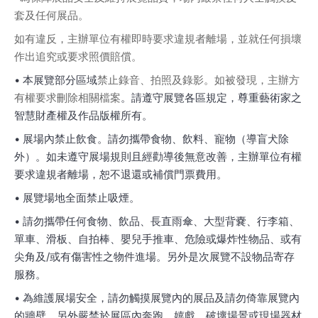
套及任何展品。
如有違反，主辦單位有權即時要求違規者離場，並就任何損壞
作出追究或要求照價賠償。
• 本展覽部分區域
禁止錄音、拍照及錄影。如被發現，主辦方
有權要求刪除相關檔案
。請遵守展覽各區規定，尊重藝術家之
智慧財產權及作品版權所有。
• 展場內禁止飲食。請勿攜帶食物、飲料、寵物（導盲犬除
外）。如未遵守展場規則且經勸導後無意改善，主辦單位有權
要求違規者離場，恕不退還或補償門票費用。
• 展覽場地全面禁止吸煙。
• 請勿攜帶任何食物、飲品、長直雨傘、大型背嚢、行李箱、
單車、滑板、自拍棒、嬰兒手推車、危險或爆炸性物品、或有
尖角及/或有傷害性之物件進場。另外是次展覽不設物品寄存
服務。
• 為維護展場安全，請勿觸摸展覽內的展品及請勿倚靠展覽內
的牆壁。另外嚴禁於展區內奔跑、嬉戲、破壞場景或現場器材