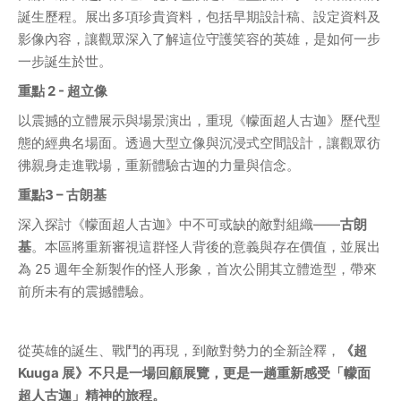
誕生歷程。展出多項珍貴資料，包括早期設計稿、設定資料及
影像內容，讓觀眾深入了解這位守護笑容的英雄，是如何一步
一步誕生於世。
重點 2 - 超立像
以震撼的立體展示與場景演出，重現《幪面超人古迦》歷代型
態的經典名場面。透過大型立像與沉浸式空間設計，讓觀眾彷
彿親身走進戰場，重新體驗古迦的力量與信念。
重點3 – 古朗基
深入探討《幪面超人古迦》中不可或缺的敵對組織——
古朗
基
。本區將重新審視這群怪人背後的意義與存在價值，並展出
為 25 週年全新製作的怪人形象，首次公開其立體造型，帶來
前所未有的震撼體驗。
從英雄的誕生、戰鬥的再現，到敵對勢力的全新詮釋，
《超 
Kuuga 展》不只是一場回顧展覽，更是一趟重新感受「幪面
超人古迦」精神的旅程。