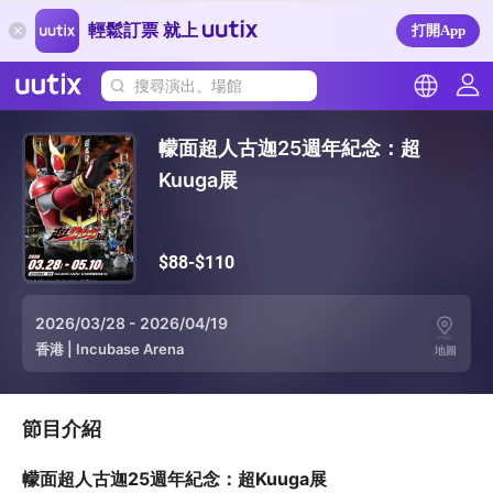
輕鬆訂票 就上
打開App
搜尋演出、場館
幪面超人古迦25週年紀念：超
Kuuga展
$88-$110
2026/03/28 - 2026/04/19
香港
|
Incubase Arena
地圖
節目介紹
幪面超人古迦25週年紀念：超Kuuga展