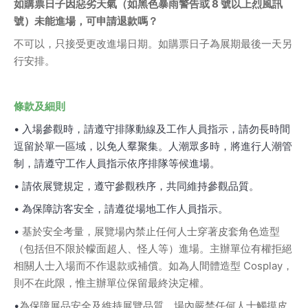
如購票日子因惡劣天氣（如黑色暴雨警告或 8 號以上烈風訊
號）未能進場，可申請退款嗎？
不可以，只接受更改進場日期。如購票日子為展期最後一天另
行安排。
條款及細則
• 入場參觀時，請遵守排隊動線及工作人員指示，請勿長時間
逗留於單一區域，以免人羣聚集。人潮眾多時，將進行人潮管
制，請遵守工作人員指示依序排隊等候進場。
• 請依展覽規定，遵守參觀秩序，共同維持參觀品質。
• 為保障訪客安全，請遵從場地工作人員指示。
• 
基於安全考量，展覽場內禁止任何人士穿著皮套角色造型
（包括但不限於幪面超人、怪人等）進場。主辦單位有權拒絕
相關人士入場而不作退款或補償。如為人間體造型 Cosplay，
則不在此限，惟主辦單位保留最終決定權。
•
為保障展品安全及維持展覽品質，場內嚴禁任何人士觸摸皮