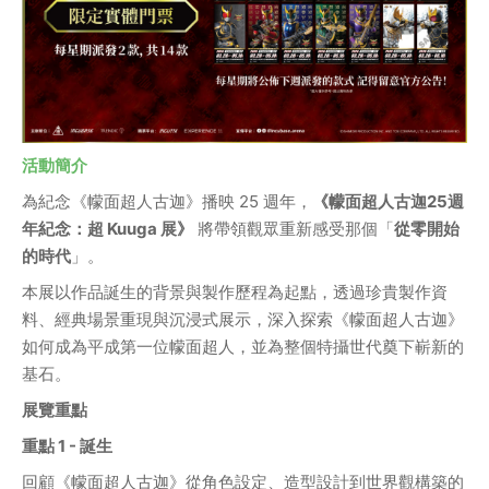
活動簡介
為紀念《幪面超人古迦》播映 25 週年，
《幪面超人古迦25週
年紀念：超 Kuuga 展》
 將帶領觀眾重新感受那個「
從零開始
的時代
」。
本展以作品誕生的背景與製作歷程為起點，透過珍貴製作資
料、經典場景重現與沉浸式展示，深入探索《幪面超人古迦》
如何成為平成第一位幪面超人，並為整個特攝世代奠下嶄新的
基石。
展覽重點 
重點 1 - 誕生
回顧《幪面超人古迦》從角色設定、造型設計到世界觀構築的