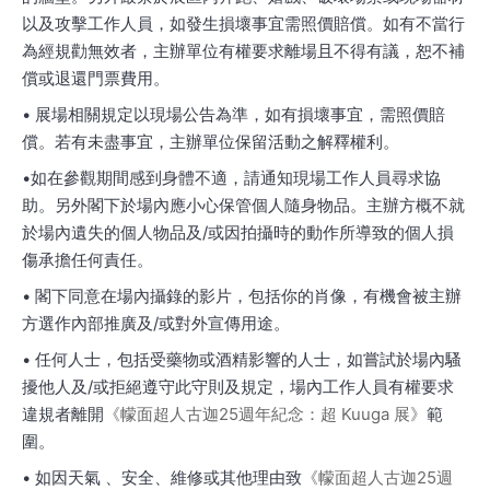
以及攻擊工作人員，如發生損壞事宜需照價賠償。如有不當行
為經規勸無效者，主辦單位有權要求離場且不得有議，恕不補
償或退還門票費用。
• 展場相關規定以現場公告為準，如有損壞事宜，需照價賠
償。若有未盡事宜，主辦單位保留活動之解釋權利。
•如在參觀期間感到身體不適，請通知現場工作人員尋求協
助。另外閣下於場內應小心保管個人隨身物品。主辦方概不就
於場內遺失的個人物品及/或因拍攝時的動作所導致的個人損
傷承擔任何責任。
• 閣下同意在場內攝錄的影片，包括你的肖像，有機會被主辦
方選作內部推廣及/或對外宣傳用途。
• 任何人士，包括受藥物或酒精影響的人士，如嘗試於場內騷
擾他人及/或拒絕遵守此守則及規定，場內工作人員有權要求
違規者離開
《幪面超人古迦25週年紀念：超 Kuuga 展》
範
圍。
• 如因天氣 、安全、維修或其他理由致
《幪面超人古迦25週