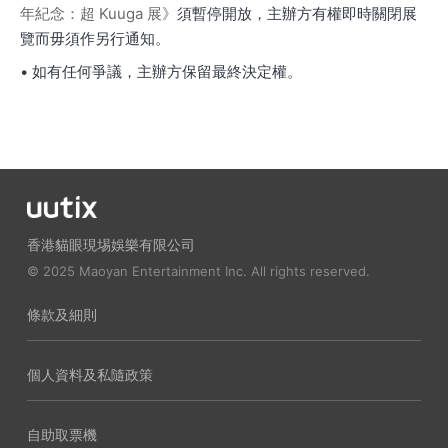
年紀念：超 Kuuga 展》
須暫停開放，主辦方有權即時關閉展
覽而毋須作另行通知。
• 如有任何爭議，主辦方保留最終決定權。
香港貓眼現埸娛樂有限公司
© 2025 Maoyan Entertainment Inc. All rights reserved.
條款及細則
個人資料及私隨政策
自助取票機