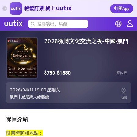
輕鬆訂票 就上
打開App
搜尋演出、場館
2026微博文化交流之夜-中國·澳門
$780-$1880
座位表
2026/04/11 19:00 星期六
澳門
|
威尼斯人綜藝館
地圖
節目介紹
取票時間和地點：