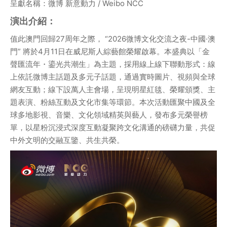
呈獻名稱：微博 新意動力 / Weibo NCC
演出介紹：
值此澳門回歸27周年之際， “2026微博文化交流之夜-中國·澳
門” 將於4月11日在威尼斯人綜藝館榮耀啟幕。本盛典以「金
聲匯流年・鎏光共潮生」為主題，採用線上線下聯動形式：線
上依託微博主話題及多元子話題，通過實時圖片、視頻與全球
網友互動；線下設萬人主會場，呈現明星紅毯、榮耀頒獎、主
題表演、粉絲互動及文化市集等環節。本次活動匯聚中國及全
球多地影視、音樂、文化領域精英與藝人，發布多元榮譽榜
單，以星粉沉浸式深度互動凝聚跨文化溝通的磅礴力量，共促
中外文明的交融互鑒、共生共榮。