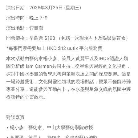
演出日期：2026年3月25日 (星期三)
演出時間：晚上 7-9
演出地點：弈畫廊
門票價格：早鳥票 $198 （包括一次現場占卜及啵啵馬盲盒）
*每張門票需要加上 HKD $12 uutix 平台服務費
本次活動由藝術家楊小彥、策展人黃麗平以及IHDS認證人類
圖分析師 Iam Carmen共同主持，從星象與易經的文化視角，
探討中國水墨畫的哲學思考與筆墨表達之間的深層關聯。這是
一場跨越藝術、文化與靈性領域的現場對話，觀眾不僅能聆聽
專業分享，還能參與互動占卜，在水墨與星象交織的氛圍中獲
得獨特的心靈啟示。
對談嘉賓
▪️ 楊小彥｜藝術家、中山大學藝術學院教授
▪️ 黃麗平｜策展人、寫作者、弈畫廊藝術總監