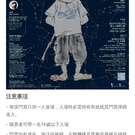
注意事項
- 每張門票只供一人進場，入場時必需持有有效紙質門票掃碼
進入。
- 購票者可帶一名14歲以下入場
- 門票如有遺失、塗汙或被竊，主辦機構及票務平臺概不補發