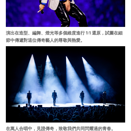
演出在造型、編舞、燈光等多個維度進行 1:1 還原，試圖在細
節中傳遞對這位傳奇藝人的尊敬與熱愛。
在萬人合唱中，見證傳奇，致敬我們共同閃耀過的青春。