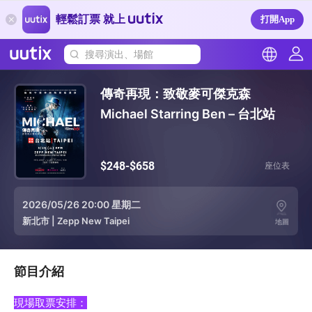
輕鬆訂票 就上
打開App
搜尋演出、場館
傳奇再現：致敬麥可傑克森
Michael Starring Ben – 台北站
$248-$658
座位表
2026/05/26 20:00 星期二
新北市
|
Zepp New Taipei
地圖
節目介紹
現場取票安排：