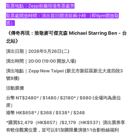
取票地點：Zepp前廳現場售票處旁
取票處開放時間：演出當日開演前兩小時 （即6pm開放取
票）
《傳奇再現：致敬麥可傑克森 Michael Starring Ben - 台
北站》
演出日期｜2026年5月26日(二) 
演出時間｜20:00 (19:00 開放入場)
演出地點｜Zepp New Taipei (新北市新莊區新北大道四段3
號8樓)
活動票價
台幣 NT$2480* / $1480 / $2180* / $980 (全場均為座位
席）
港幣
HK$658* / $368 / $538* / $248
*購買$2,479（HK$657）/$2,179（HK$537）演出票券享
有較佳觀賞位置，並可以$1加購限量演後1:1合影粉絲福利