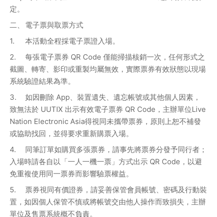
定。 
二、	電子票與取票方式
1.	本活動全程採電子票證入場。
2.	每張電子票券 QR Code 僅能掃描核銷一次，任何形式之
截圖、轉寄、影印或重製均屬無效，實際票券有效狀態以現場
系統驗證結果為準。 
3.	如因刪除 App、裝置遺失、遺忘帳號或其他個人因素，
致無法於 UUTIX 出示有效電子票券 QR Code，主辦單位Live 
Nation Electronic Asia得視同未攜帶票券，原則上恕不補發
或協助找回，並得要求重新購票入場。 
4.	同筆訂單如購買多張票券，請事先將票券分發予同行者；
入場時請各自以「一人一機一票」方式出示 QR Code，以避
免重複使用同一票券而影響驗票權益。 
5.	票券視同有價證券，請妥善保管會員帳號、密碼及行動裝
置，如因個人保管不慎或將帳號交由他人操作而致損失，主辦
單位及售票系統概不負責。