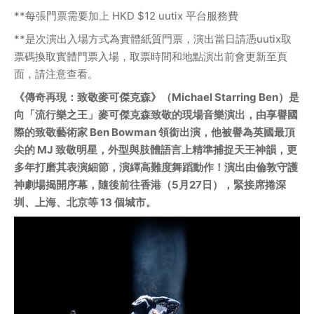
**每張門票需要加上 HKD $12 uutix 平台服務費
**是次演出入場方式為實體紙質門票，演出當日請憑uutix取
票碼換取實體門票入場，取票時間和地點演出前會更新至頁
面，請注意查看。
《傳奇再現：致敬麥可傑克森》（Michael Starring Ben）是
向「流行樂之王」麥可傑克森致敬的現場音樂演出，由享譽國
際的致敬藝術家 Ben Bowman 領銜出演，他被譽為英國最頂
尖的 MJ 致敬明星，外型與肢體語言上精準捕捉天王神韻，更
多年打磨其表演細節，演繹高難度舞蹈動作！演出由倫敦守護
神劇場揭開序幕，隨後前往香港（5月27日），緊接席捲深
圳、上海、北京等 13 個城市。