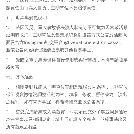
5.	若因違反上述規定或不配合現場指示而引起任何事故，相
關責任由行為人自負，主辦單位不負賠償責任。
五、	退票與變更說明
1.	若因天災、重大事故或表演人狀況等不可抗力因素致活動
延期或取消，主辦單位及售票系統將以適當方式公告於活動頁
面及官方Instagram社交平台 @livenationelectronicasia ，
並依公告內容辦理後續退票或其他相關事宜。 
2.	受贈之電子票券僅得自行使用或再行轉贈，不得申請退票
或換票。
六、	其他條款
1.	相關活動規範以主辦單位官網及現場公告為準，主辦單位
保留視實際情況調整活動內容、加場、修改、暫停或終止演出
之權利，如有未盡事宜，得隨時補充並以公告為準。
2.	當您完成購票或入場觀賞，即表示已充分了解並同意遵守
本注意事項及相關規定，請共同維護安全秩序，並尊重演出及
所有觀眾之權益。