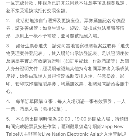
一旦完成付款，即視為已詳閱並同意本注意事項及相關規定，
恕不接受退換或拒付交易金額。
2.	此活動無法自行選擇及更換座位。票券屬無記名有價證
券，請妥善保管；如發生遺失、燒毀、破損或無法辨識等情
形，原則上一概不予補發，並可能被拒絕入場。
3.	如發生票券遺失，請先向當地警察機關報案並取得「遺失
物受理案件登記表」，於入場前出示該登記表、足以證明座位
及購票事實之有效購買證明（如訂單紀錄、付款憑證等）及個
人身分證明文件；經現場確認無其他持有相同票券者入場或就
座後，始得由現場人員視情況協助安排入場。任意塗改、影
印、套印或掃描複製票券，均屬無效票，相關疑問請洽客服中
心。
4.	每筆訂單限購 6 張，每人入場須憑一張有效票券，一人
一票、憑票入場（包括兒童）。 
5.	本次演出開演時間為 20:00，19:00 起開放入場，請預留
時間完成驗票及安檢作業；遲到觀眾須遵守場館Zepp New 
Taipei與主辦單位Live Nation Electronic Asia之入場管制規