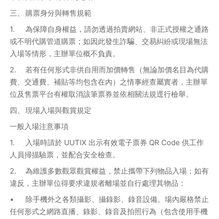
三、	購票身分與轉售規範
1.	為保障自身權益，請勿透過拍賣網站、非正式授權之通路
或不明代購管道購票；如因此發生詐騙、交易糾紛或現場無法
入場等情形，主辦單位概不負責。
2.	若有任何形式非供自用而加價轉售（無論加價名目為代購
費、交通費、補貼等均包含在內）之情事經查屬實者，主辦單
位及售票平台有權取消該筆票券並依相關法規逕行檢舉。
四、	現場入場與觀賞規定
一般入場注意事項 
1.	入場時請於 UUTIX 出示有效電子票券 QR Code 供工作
人員掃描驗票，並配合安全檢查。 
2.	為維護多數觀眾觀賞權益，禁止攜帶下列物品入場；如有
違反，主辦單位得要求違規者離場並自行處理其物品： 
•	除手機外之各類攝影、攝錄影、錄音設備。場內嚴格禁止
任何形式之網路直播、錄影、錄音及拍照行為（包含使用手機