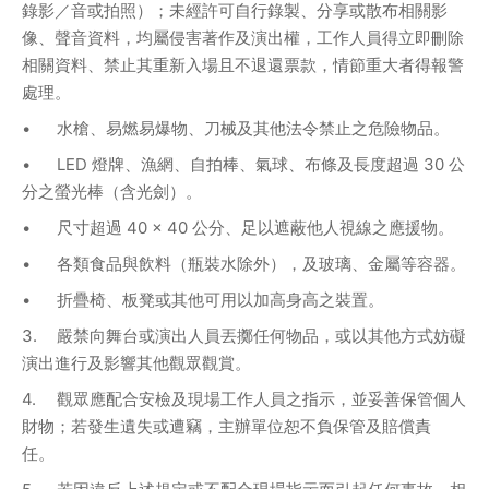
錄影／音或拍照）；未經許可自行錄製、分享或散布相關影
像、聲音資料，均屬侵害著作及演出權，工作人員得立即刪除
相關資料、禁止其重新入場且不退還票款，情節重大者得報警
處理。 
•	水槍、易燃易爆物、刀械及其他法令禁止之危險物品。 
•	LED 燈牌、漁網、自拍棒、氣球、布條及長度超過 30 公
分之螢光棒（含光劍）。 
•	尺寸超過 40 × 40 公分、足以遮蔽他人視線之應援物。
•	各類食品與飲料（瓶裝水除外），及玻璃、金屬等容器。
•	折疊椅、板凳或其他可用以加高身高之裝置。 
3.	嚴禁向舞台或演出人員丟擲任何物品，或以其他方式妨礙
演出進行及影響其他觀眾觀賞。 
4.	觀眾應配合安檢及現場工作人員之指示，並妥善保管個人
財物；若發生遺失或遭竊，主辦單位恕不負保管及賠償責
任。 