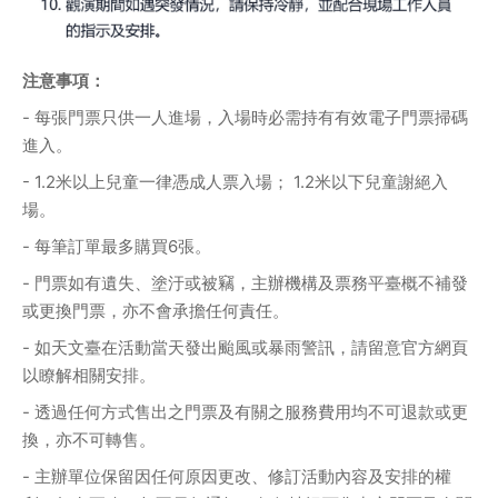
注意事項：
- 每張門票只供一人進場，入場時必需持有有效電子門票掃碼
進入。
- 1.2米以上兒童一律憑成人票入場； 1.2米以下兒童謝絕入
場。
- 每筆訂單最多購買6張。
- 門票如有遺失、塗汙或被竊，主辦機構及票務平臺概不補發
或更換門票，亦不會承擔任何責任。
- 如天文臺在活動當天發出颱風或暴雨警訊，請留意官方網頁
以瞭解相關安排。
- 透過任何方式售出之門票及有關之服務費用均不可退款或更
換，亦不可轉售。
- 主辦單位保留因任何原因更改、修訂活動內容及安排的權