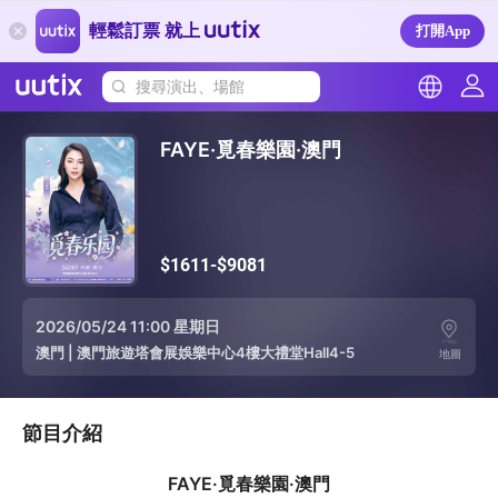
輕鬆訂票 就上
打開App
搜尋演出、場館
FAYE·覓春樂園·澳門
$1611-$9081
2026/05/24 11:00 星期日
澳門
|
澳門旅遊塔會展娛樂中心4樓大禮堂Hall4-5
地圖
節目介紹
FAYE·覓春樂園·澳門