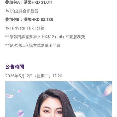
疊加包A：港幣HKD $1,611 
1v1拍立得合影親簽
疊加包B：港幣HKD $2,186
1v1 Private Talk 1分鐘
**每張門票需要加上 HK$12 uutix 平臺服務費
**是次演出入場方式為電子門票
公售時間
2026年5月12日（星期二）17:20