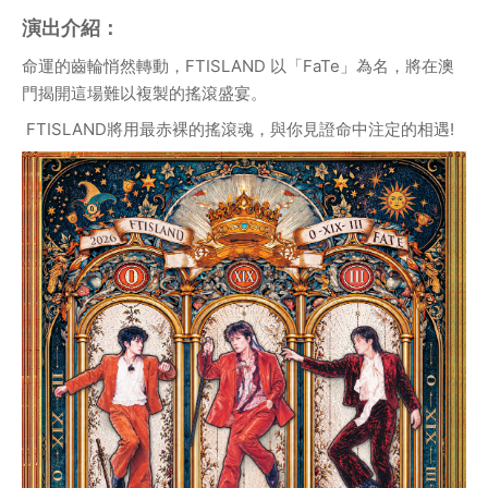
演出介紹：
命運的齒輪悄然轉動，FTISLAND 以「FaTe」為名，將在澳
門揭開這場難以複製的搖滾盛宴。
 FTISLAND將用最赤裸的搖滾魂，與你見證命中注定的相遇!