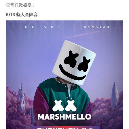
電音狂歡盛宴！
6/13 藝人全陣容