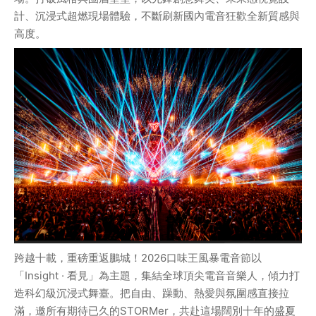
計、沉浸式超燃現場體驗，不斷刷新國內電音狂歡全新質感與
高度。
跨越十載，重磅重返鵬城！2026口味王風暴電音節以
「Insight · 看見」為主題，集結全球頂尖電音音樂人，傾力打
造科幻級沉浸式舞臺。把自由、躁動、熱愛與氛圍感直接拉
滿，邀所有期待已久的STORMer，共赴這場闊別十年的盛夏