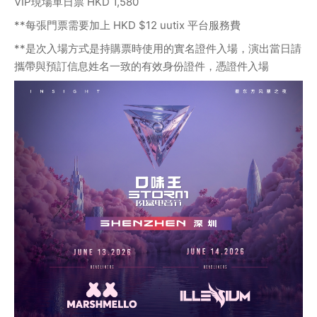
VIP現場單日票 HKD 1,580
**每張門票需要加上 HKD $12 uutix 平台服務費
**是次入場方式是持購票時使用的實名證件入場，演出當日請
攜帶與預訂信息姓名一致的有效身份證件，憑證件入場