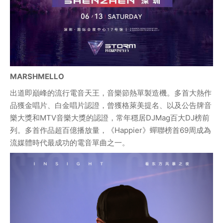
MARSHMELLO
出道即巔峰的流行電音天王，音樂節熱單製造機。多首大熱作
品獲金唱片、白金唱片認證，曾獲格萊美提名、以及公告牌音
樂大獎和MTV音樂大獎的認證，常年穩居DJMag百大DJ榜前
列。多首作品超百億播放量，《Happier》蟬聯榜首69周成為
流媒體時代最成功的電音單曲之一。