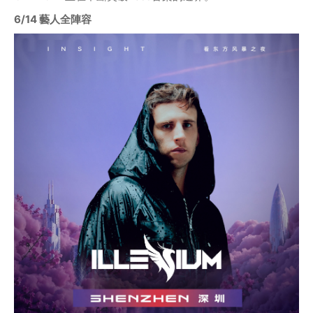
6/14 藝人全陣容	