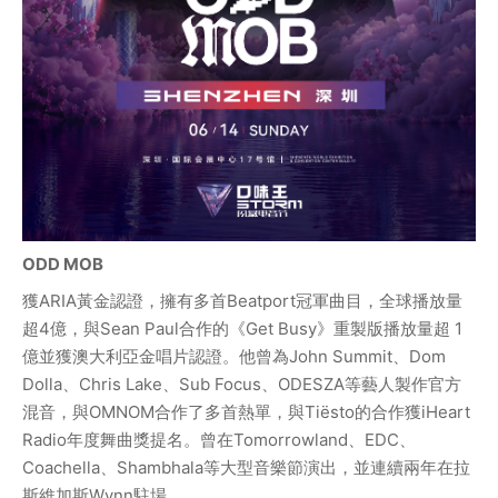
ODD MOB
獲ARIA黃金認證，擁有多首Beatport冠軍曲目，全球播放量
超4億，與Sean Paul合作的《Get Busy》重製版播放量超 1 
億並獲澳大利亞金唱片認證。他曾為John Summit、Dom 
Dolla、Chris Lake、Sub Focus、ODESZA等藝人製作官方
混音，與OMNOM合作了多首熱單，與Tiësto的合作獲iHeart 
Radio年度舞曲獎提名。曾在Tomorrowland、EDC、
Coachella、Shambhala等大型音樂節演出，並連續兩年在拉
斯維加斯Wynn駐場。