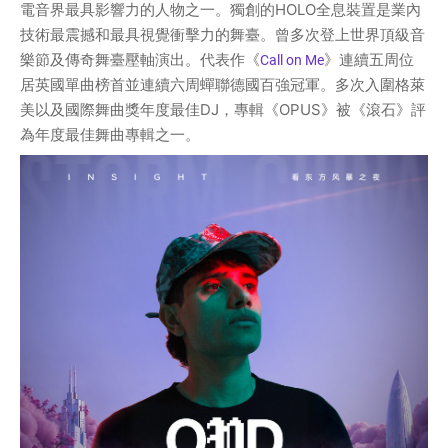
電音界最具影響力的人物之一。獨創的HOLO全息裝置是業內
技術最震撼和最具視覺衝擊力的舞臺。曾多次登上世界頂級音
樂節及傳奇舞臺壓軸演出。代表作《
》連續五周位
Call on Me
居英國單曲榜首並連續六周蟬聯德國百強冠軍。多次入圍格萊
美以及國際舞曲獎年度最佳DJ，專輯《OPUS》被《滾石》評
為年度最佳舞曲專輯之一。