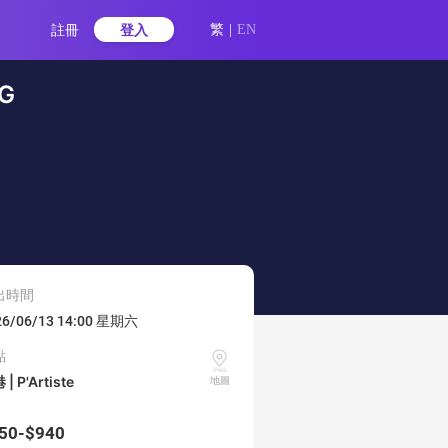
註冊
登入
繁
|
EN
G
出時間
26/06/13 14:00 星期六
點
港
|
P'Artiste
地圖
50-$940