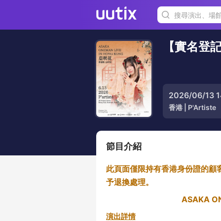
【實名登記】A
2026/06/13
香港
|
P'Artiste
節目介紹
此頁面僅限持有香港身份證的顧
予退換處理。
ASAKA O
演出詳情