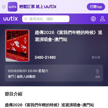
輕鬆訂票 就上
打開App
搜尋演出、場館
趙傳2026《當我們年輕的時候》巡
迴演唱會–澳門站
$480-$1480
座位表
2026/08/01 20:00 星期六
澳門
|
倫敦人綜藝館
地圖
節目介紹
趙傳2026《當我們年輕的時候》巡迴演唱會–澳門站