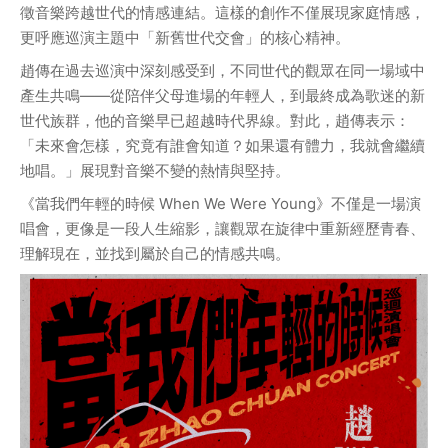
徵音樂跨越世代的情感連結。這樣的創作不僅展現家庭情感，
更呼應巡演主題中「新舊世代交會」的核心精神。
趙傳在過去巡演中深刻感受到，不同世代的觀眾在同一場域中
產生共鳴——從陪伴父母進場的年輕人，到最終成為歌迷的新
世代族群，他的音樂早已超越時代界線。對此，趙傳表示：
「未來會怎樣，究竟有誰會知道？如果還有體力，我就會繼續
地唱。」展現對音樂不變的熱情與堅持。
《當我們年輕的時候 When We Were Young》不僅是一場演
唱會，更像是一段人生縮影，讓觀眾在旋律中重新經歷青春、
理解現在，並找到屬於自己的情感共鳴。