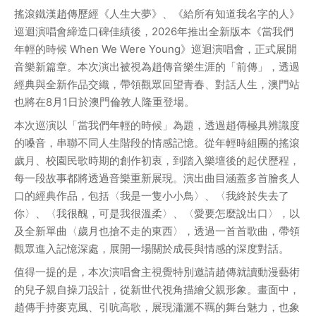
搖滾鐵漢趙傳歷經《人生大夢》、《給所有知道我名字的人》
巡迴演唱會締造口碑佳績後，2026年推出全新版本《當我們
年輕的時候 When We Were Young》巡迴演唱會，正式展開
音樂新篇章。本次演出被視為趙傳音樂生涯的「前傳」，透過
經典與全新作品交織，帶領觀眾回望青春、對話人生，澳門站
也將在8月1日於澳門倫敦人隆重登場。
本次巡演以「當我們年輕的時候」為題，透過趙傳極具辨識度
的嗓音，串聯不同人生階段的情感記憶。從年輕時組團的搖滾
歲月、校園民歌時期的創作初衷，到踏入樂壇後的起伏歷程，
每一段故事都將透過音樂重新展現。演出曲目涵蓋多首膾炙人
口的經典作品，包括〈我是一隻小小鳥〉、〈我終於失去了
你〉、〈我很醜，可是我很溫柔〉、〈愛要怎麼說出口〉，以
及全新單曲〈歲月也搶不走的東西〉，透過一首首歌曲，帶領
觀眾進入記憶深處，展開一場關於成長與情感的深度對話。
值得一提的是，本次演唱會主視覺特別邀請趙傳就讀動漫藝術
的兒子親自操刀設計，從新世代視角描繪父親形象。畫面中，
趙傳手持麥克風、引吭高歌，展現瀟灑不羈的舞台魅力，也象