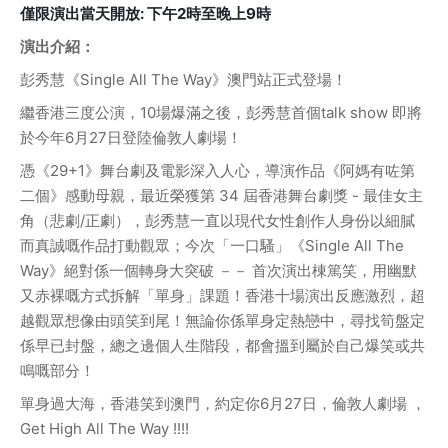
僅限演出當天開放: 下午2時至晚上9時
演出介紹：
彭秀慧《Single All The Way》澳門站正式登場！
繼香港三度公演，10場爆滿之後，彭秀慧首個talk show 即將
於今年6月27日登陸倫敦人劇場！
憑《29+1》舞台劇及電影深入人心，導演作品《阿媽有咗第
二個》感動母親，最近榮獲第 34 屆香港舞台劇獎 - 最佳女主
角（悲劇/正劇），彭秀慧一直以現代女性創作人身份以細膩
而真誠嘅作品打動觀眾；今次「一口騷」《Single All The 
Way》絕對係一個轉身大突破 －－ 首次演出棟篤笑，用幽默
又赤裸嘅方式拆解「單身」課題！香港十場演出反應激烈，超
越觀眾想像由頭笑到尾！無論你係單身定熱戀中，尋找筍盤定
係早已封盤，總之邊個人生階段，都會搵到屬於自己爆笑或共
鳴嘅部分！
單身過大海，香港笑到澳門，約定你6月27日，倫敦人劇場 ，
Get High All The Way !!!!