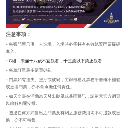
注意事項：
- 每張門票只供一人進場，入場時必需持有有效紙質門票掃碼
進入。
- 
C組－未滿十八歲不宜觀看，十三歲以下禁止觀看
- 每筆訂單最多購買8張。
- 門票如有遺失、塗汙或被竊，主辦機構及票務平臺概不補發
或更換門票，亦不會承擔任何責任。
- 如天文臺在活動當天發出颱風或暴雨警訊，請留意官方網頁
以瞭解相關安排。
- 透過任何方式售出之門票及有關之服務費用均不可退款或更
換，亦不可轉售。