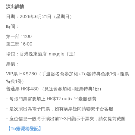
演出詳情
日期：2026年6月21日（星期日）
時間：
第一部 11:00
第二部 16:00
場館：香港逸東酒店-maggie［玉］
票價： 
VIP票 HK$780（手渡簽名會參加權+To簽特典色紙1份+隨票
特典1份）
普通票 HK$480 （見送會參加權+隨票特典1份）
- 每張門票需要加上 HK$12 uutix 平臺服務費
- 是次演出為電子門票，如有購票疑問請聯繫平台客服
- 座位信息一般將于演出前2-3日顯示于票夾，請勿提前截圖
【To簽昵稱登記】