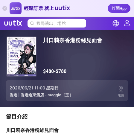
輕鬆訂票 就上
打開App
搜尋演出、場館
川口莉奈香港粉絲見面會
$480-$780
2026/06/21 11:00 星期日
香港
|
香港逸東酒店 - maggie［玉］
地圖
節目介紹
川口莉奈香港粉絲見面會