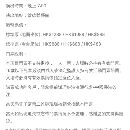
演出時間：晚上 7:00
演出地點：啟德體藝館
港幣票價：
標準票 (地面座位): HK$1288 / HK$1088 / HK$888
標準票 (看台座位): HK$888 / HK$688 / HK$488
門票說明：
本項目門票不支持退換，一人一票，入場時必持有有效門票。 
16歲以下兒童必須由成人或法定監護人持有效活動門票陪同。
入場時必持有有效票請依指定座位入座。
購票成功的客戶，請您提前辦理好港澳通行證-中國香港簽
注。
當天憑電子購票二維碼現場核銷兌換紙本門票
當天如出現遺失或忘帶門票情況不予處理，感謝您的支持與體
諒。