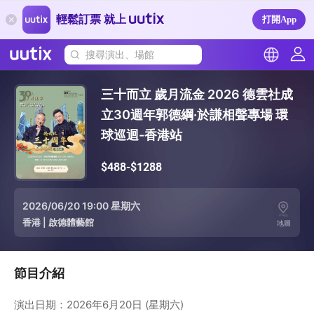
輕鬆訂票 就上
打開App
搜尋演出、場館
三十而立 歲月流金 2026 德雲社成
立30週年郭德綱·於謙相聲專場 環
球巡迴-香港站
$488-$1288
2026/06/20 19:00 星期六
香港
|
啟德體藝館
地圖
節目介紹
演出日期：2026年6月20日 (星期六)