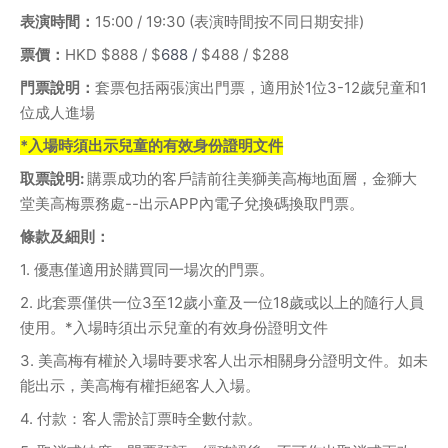
表演時間：
15:00 / 19:30 (表演時間按不同日期安排)
票價：
HKD $888 / $
688 / 
$488 / $288
門票說明：
套票包括兩張演出門票，適用於1位3-12歲兒童和1
位成人進場
*入場時須出示兒童的有效身份證明文件
取票說明: 
購票成功的客戶請前往美獅美高梅地面層，金獅大
堂美高梅票務處--出示APP內電子兌換碼換取門票。
條款及細則：
1. 優惠僅適用於購買同一場次的門票。
2. 此套票僅供一位3至12歲小童及一位18歲或以上的隨行人員
使用。*入場時須出示兒童的有效身份證明文件
3. 美高梅有權於入場時要求客人出示相關身分證明文件。如未
能出示，美高梅有權拒絕客人入場。
4. 付款：客人需於訂票時全數付款。