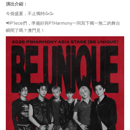
演出介紹：
今個盛夏，不止獨特🥳🥳
📢P1ece們，準備好與P1Harmony一同寫下獨一無二的舞台
瞬間了嗎？澳門見！