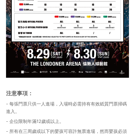
注意事項：
- 每張門票只供一人進場，入場時必需持有有效紙質門票掃碼
進入。
- 企位限制年滿12歲或以上。
- 所有在三周歲或以下的嬰孩可容許無票進場，然而嬰孩必須