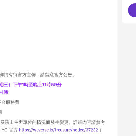
福利詳情有待官方宣佈，請留意官方公告。
星期三）下午1時至晚上11時59分 
1時 
 平台服務費
票
及演出主辦單位的情況而發生變更。詳細內容請參考 
 YG 官方 
 ）
https://weverse.io/treasure/notice/37232