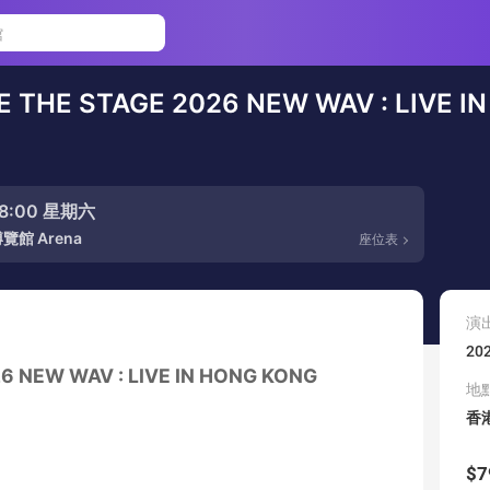
 THE STAGE 2026 NEW WAV : LIVE I
 18:00 星期六
館 Arena
座位表
演
20
6 NEW WAV : LIVE IN HONG KONG
地
香
$7