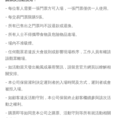
- 每位客人需要一張門票方可入場，一張門票僅供一人使用。
- 每交易門票限購5張。
- 所有已售出之門票均不設退款或退換。
- 所有人士不得攜帶食物及危險物品進場。
- 場內不准吸煙。
- 任何觀眾若違反大會規則或影響現場秩序，工作人員有權請
該觀眾離場。
- 如活動當天發出颱風或暴雨警訊，請留意官方網頁以瞭解相
關安排。
- 本公司保留灌利決定遲到者的入場時間及方式，遲到者或會
被拒入場。
- 如顧客違反活動守則，本公司保留終止顧客檵續參與該次活
動之權利。
- 購票即等如同意本公司之購票、活動守則等所有就活動相關