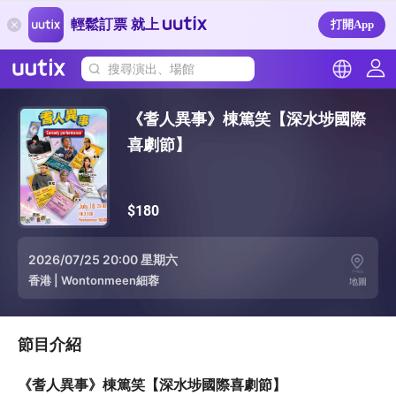
輕鬆訂票 就上
打開App
搜尋演出、場館
《耆人異事》棟篤笑【深水埗國際
喜劇節】
$180
2026/07/25 20:00 星期六
香港
|
Wontonmeen細蓉
地圖
節目介紹
《耆人異事》棟篤笑【深水埗國際喜劇節】