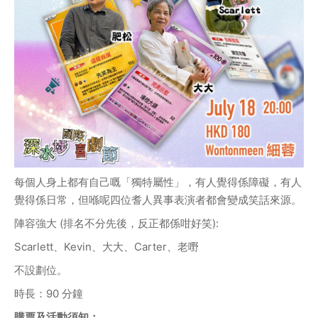
每個人身上都有自己嘅「獨特屬性」，有人覺得係障礙，有人
覺得係日常，但喺呢四位耆人異事表演者都會變成笑話來源。
陣容強大 (排名不分先後，反正都係咁好笑):
Scarlett、Kevin、大大、Carter、老嘢
不設劃位。
時長：90 分鐘
購票及活動須知：