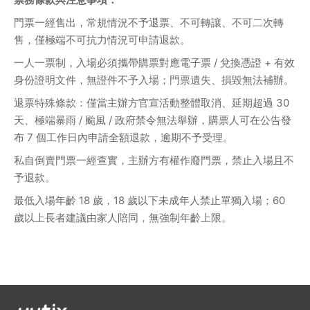
門票一經售出，常規情況不予退票、不可轉讓、不可二次轉
售，僅極端不可抗力情況可申請退款。
一人一票制，入場必須攜帶購票對應電子票 / 兌換憑證 + 有效
身份證明文件，無證件不予入場；門票遺失、損毀無法補辦。
退票特殊條款：僅當主辦方官宣活動整體取消、延期超過 30 
天、極端暴雨 / 颱風 / 政府禁令無法舉辦，購票人可在公告發
布 7 個工作日內申請全額退款，逾期不予受理。
私自倒賣門票一經查實，主辦方有權作廢門票，禁止入場且不
予退款。
最低入場年齡 18 歲，18 歲以下未成年人禁止單獨入場；60 
歲以上長者建議由家人陪同，無強制年齡上限。