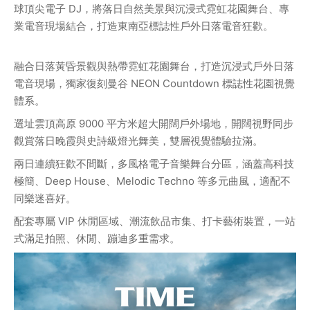
球頂尖電子 DJ，將落日自然美景與沉浸式霓虹花園舞台、專
業電音現場結合，打造東南亞標誌性戶外日落電音狂歡。
融合日落黃昏景觀與熱帶霓虹花園舞台，打造沉浸式戶外日落
電音現場，獨家復刻曼谷 NEON Countdown 標誌性花園視覺
體系。
選址雲頂高原 9000 平方米超大開闊戶外場地，開闊視野同步
觀賞落日晚霞與史詩級燈光舞美，雙層視覺體驗拉滿。
兩日連續狂歡不間斷，多風格電子音樂舞台分區，涵蓋高科技
極簡、Deep House、Melodic Techno 等多元曲風，適配不
同樂迷喜好。
配套專屬 VIP 休閒區域、潮流飲品市集、打卡藝術裝置，一站
式滿足拍照、休閒、蹦迪多重需求。